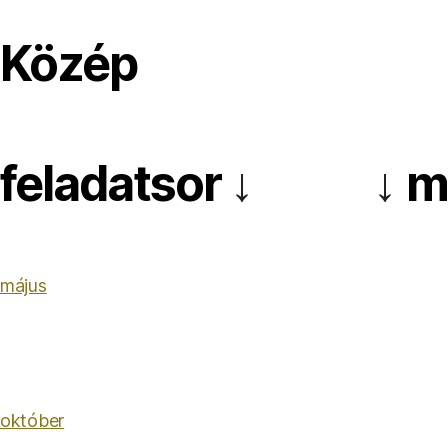
Közép
feladatsor
m
↓
↓
május
október