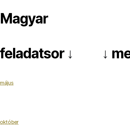
Magyar
feladatsor
me
↓
↓
május
október