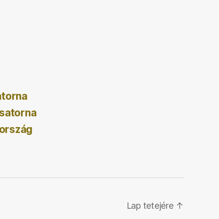
atorna
satorna
ország
Lap tetejére
↑