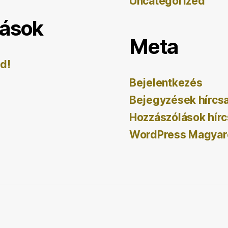
Uncategorized
lások
Meta
ld!
Bejelentkezés
Bejegyzések hírcs
Hozzászólások hírc
WordPress Magyar