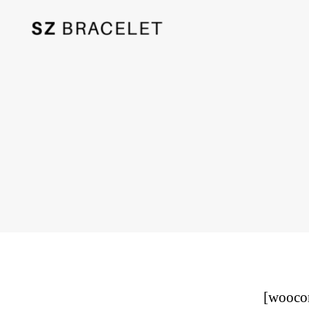
SzBracelet
[wooco