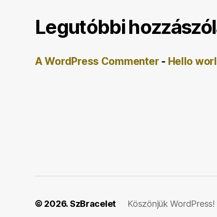
Legutóbbi hozzászó
A WordPress Commenter
-
Hello wor
© 2026.
SzBracelet
Köszönjük WordPress!