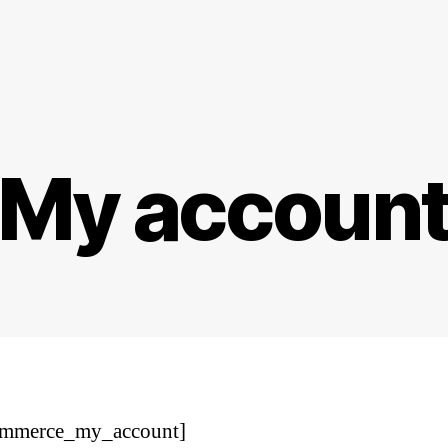
My accoun
mmerce_my_account]