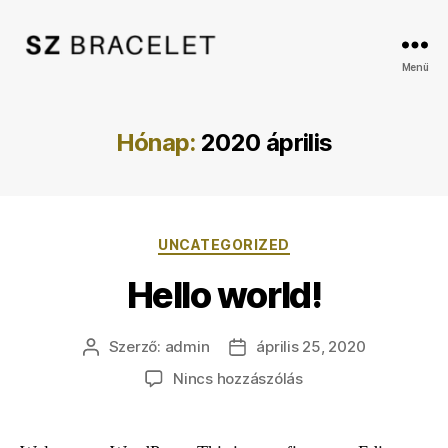
SzBracelet
Menü
Hónap:
2020 április
Kategóriák
UNCATEGORIZED
Hello world!
Szerző:
admin
április 25, 2020
Bejegyzés
Bejegyzés
szerzője
dátuma
a(z)
Nincs hozzászólás
Hello
world!
bejegyzéshez