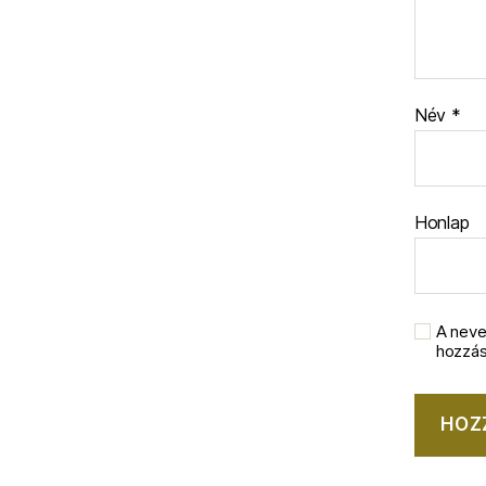
Név
*
Honlap
A neve
hozzá