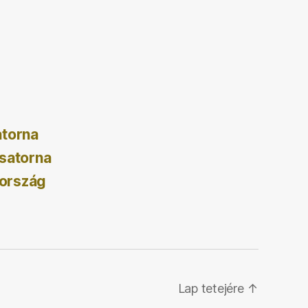
atorna
satorna
ország
Lap tetejére
↑