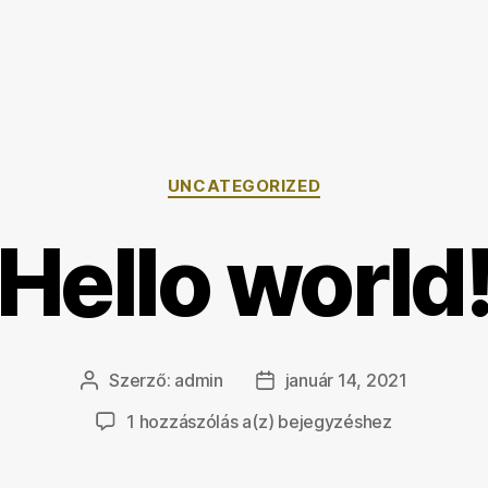
Kategóriák
UNCATEGORIZED
Hello world
Szerző:
admin
január 14, 2021
Bejegyzés
Bejegyzés
szerzője
dátuma
Hello
1 hozzászólás a(z)
bejegyzéshez
world!