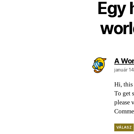
Egy 
worl
A Wo
január 14
Hi, thi
To get 
please 
Commen
VÁLASZ