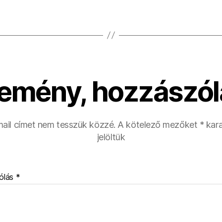
emény, hozzászól
ail címet nem tesszük közzé.
A kötelező mezőket
*
kara
jelöltük
ólás
*