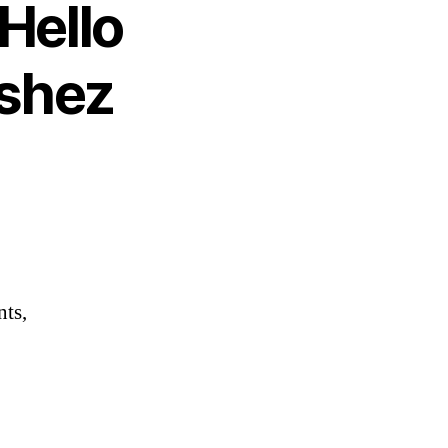
Hello
éshez
nts,