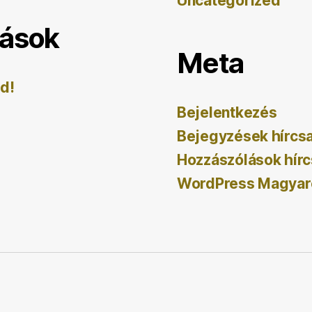
Uncategorized
lások
Meta
ld!
Bejelentkezés
Bejegyzések hírcs
Hozzászólások hírc
WordPress Magyar