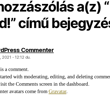
hozzászólás a(z) “
d!” című bejegyz
szerint:
rdPress Commenter
, 2021 - 12:12 du.
s is a comment.
started with moderating, editing, and deleting comme
visit the Comments screen in the dashboard.
ter avatars come from
Gravatar
.