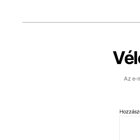
Vél
Az e-m
Hozzász