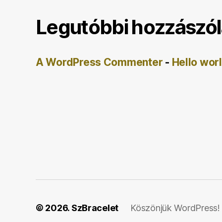
Legutóbbi hozzászó
A WordPress Commenter
-
Hello wor
© 2026.
SzBracelet
Köszönjük WordPress!